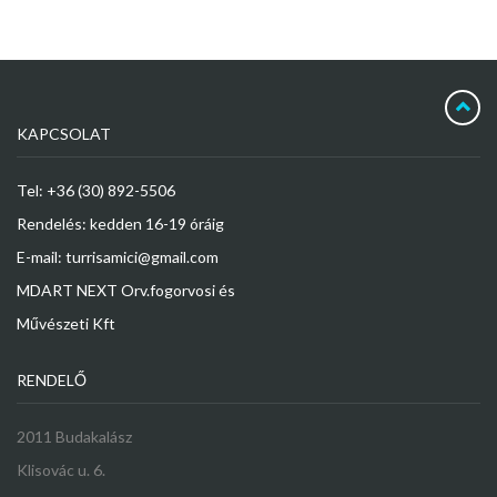
KAPCSOLAT
Tel: +36 (30) 892-5506
Rendelés: kedden 16-19 óráig
E-mail: turrisamici@gmail.com
MDART NEXT Orv.fogorvosi és
Művészeti Kft
RENDELŐ
2011 Budakalász
Klisovác u. 6.